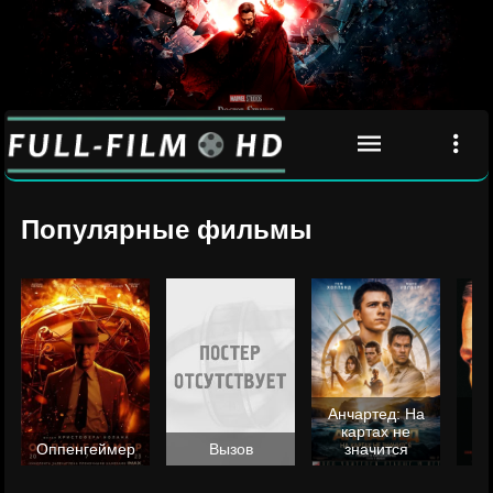
Популярные фильмы
Анчартед: На
картах не
ц
Оппенгеймер
Вызов
значится