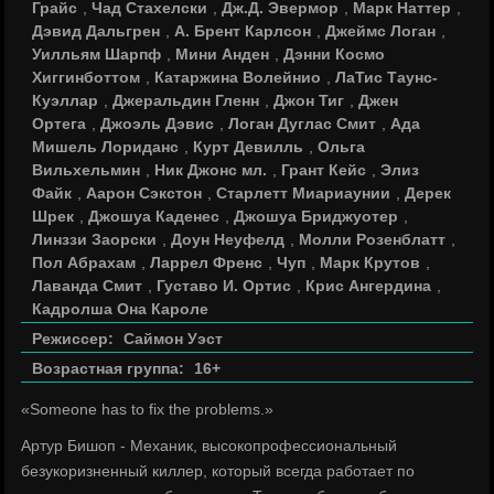
Грайс
,
Чад Стахелски
,
Дж.Д. Эвермор
,
Марк Наттер
,
Дэвид Дальгрен
,
А. Брент Карлсон
,
Джеймс Логан
,
Уилльям Шарпф
,
Мини Анден
,
Дэнни Космо
Хиггинботтом
,
Катаржина Волейнио
,
ЛаТис Таунс-
Куэллар
,
Джеральдин Гленн
,
Джон Тиг
,
Джен
Ортега
,
Джоэль Дэвис
,
Логан Дуглас Смит
,
Ада
Мишель Лориданс
,
Курт Девилль
,
Ольга
Вильхельмин
,
Ник Джонс мл.
,
Грант Кейс
,
Элиз
Файк
,
Аарон Сэкстон
,
Старлетт Миариаунии
,
Дерек
Шрек
,
Джошуа Каденес
,
Джошуа Бриджуотер
,
Линззи Заорски
,
Доун Неуфелд
,
Молли Розенблатт
,
Пол Абрахам
,
Ларрел Френс
,
Чуп
,
Марк Крутов
,
Лаванда Смит
,
Густаво И. Ортис
,
Крис Ангердина
,
Кадролша Она Кароле
Режиссер:
Саймон Уэст
Возрастная группа:
16+
«Someone has to fix the problems.»
Артур Бишоп - Механик, высокопрофессиональный
безукоризненный киллер, который всегда работает по