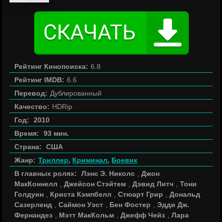
Рейтинг Кинопоиска:
6.8
Рейтинг IMDB:
6.6
Перевод:
Дублированный
Качество:
HDRip
Год:
2010
Время:
93 мин.
Страна:
США
Жанр:
Триллер
,
Криминал
,
Боевик
В главных ролях:
Лэнс Э. Николс
,
Джон
МакКоннелл
,
Джейсон Стэйтем
,
Дэвид Литч
,
Тони
Голдуин
,
Криста Кэмпбелл
,
Стюарт Грир
,
Дональд
Сазерленд
,
Саймон Уэст
,
Бен Фостер
,
Эдди Дж.
Фернандез
,
Мэтт МакКольм
,
Джефф Чейз
,
Лара