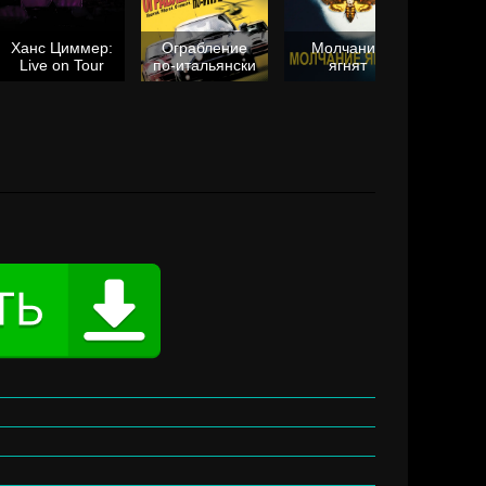
Ханс Циммер:
Ограбление
Молчание
Live on Tour
по-итальянски
ягнят
Та