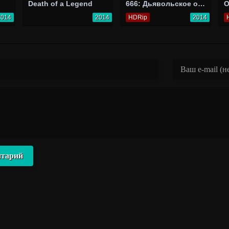
Death of a Legend
666: Дьявольское очарование
О
2014
2014
HDRip
2014
нтарий