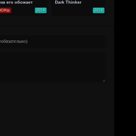
на его обожает
Dark Thinker
HDRip
2014
2014