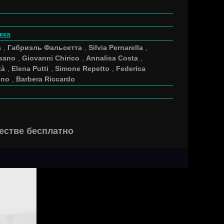
жка
а
,
Габриэль Фальсетта
,
Silvia Pernarella
,
sano
,
Giovanni Chirico
,
Annalisa Costa
,
tà
,
Elena Putti
,
Simone Repetto
,
Federica
ino
,
Barbera Riccardo
естве бесплатно