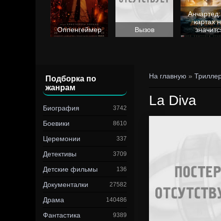
Анчартед:
картах 
Барби
Оппенгеймер
Вызов
значитс
На главную
»
Трилле
Подборка по
жанрам
La Diva
Биография
3742
Боевики
8610
Церемонии
337
Детективы
3709
Детские фильмы
136
Документалки
27582
Драма
140486
Фантастика
9389