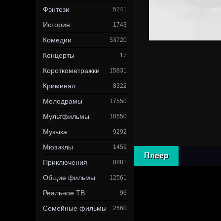
Фэнтези
5241
История
1743
Комедии
53720
Концерты
17
Короткометражки
15831
Криминал
8322
Мелодрамы
17550
Мультфильмы
10550
Музыка
9292
Мюзиклы
1459
Плеер
Приключения
8881
Общие фильмы
12561
Реальное ТВ
96
Семейные фильмы
2660