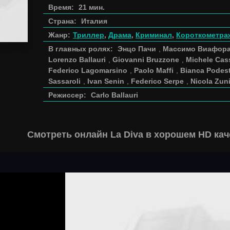
Время:
21 мин.
Страна:
Италия
Жанр:
Триллер
,
Драма
,
Криминал
,
Короткометра
В главных ролях:
Энцо Пачи
,
Массимо Виафор
Lorenzo Ballauri
,
Giovanni Bruzzone
,
Michele Cas
Federico Lagomarsino
,
Paolo Maffi
,
Bianca Podes
Sassaroli
,
Ivan Senin
,
Federico Serpe
,
Nicola Zun
Режиссер:
Carlo Ballauri
Смотреть онлайн La Diva в хорошем HD кач