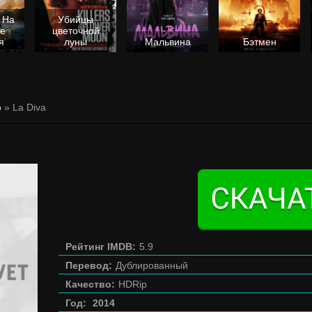
 На
Убийцы
не
цветочной
я
луны
Мальвина
Бэтмен
р
» La Diva
Рейтинг IMDB:
5.9
Перевод:
Дублированный
Качество:
HDRip
Год:
2014