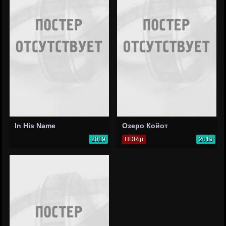
In His Name
Озеро Койот
2019
HDRip
2019