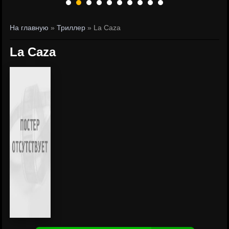
На главную
»
Триллер
» La Caza
La Caza