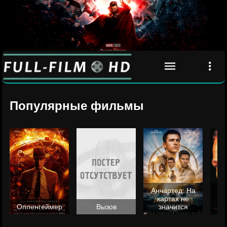
Популярные фильмы
Анчартед: На
картах не
ц
Оппенгеймер
Вызов
значится