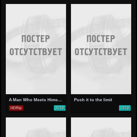
A Man Who Meets Himself
Push it to the limit
HDRip
2019
2019