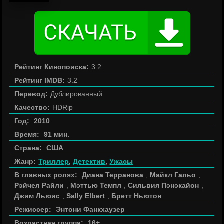
Рейтинг Кинопоиска:
3.2
Рейтинг IMDB:
3.2
Перевод:
Дублированный
Качество:
HDRip
Год:
2010
Время:
91 мин.
Страна:
США
Жанр:
Триллер
,
Детектив
,
Ужасы
В главных ролях:
Диана Терранова
,
Майкл Гальо
,
Рэйчел Райли
,
Мэттью Темпл
,
Сильвия Пэнэкайон
,
Джим Льюис
,
Sally Elbert
,
Бретт Ньютон
Режиссер:
Энтони Фанкхаузер
Возрастная группа:
16+