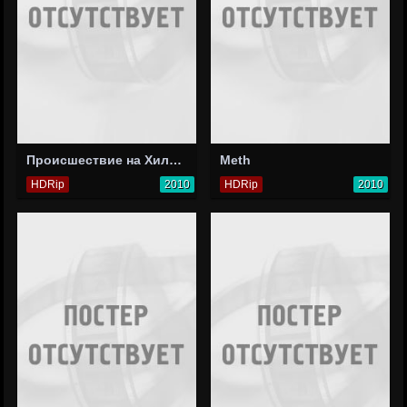
Происшествие на Хилл-роуд
Meth
HDRip
2010
HDRip
2010