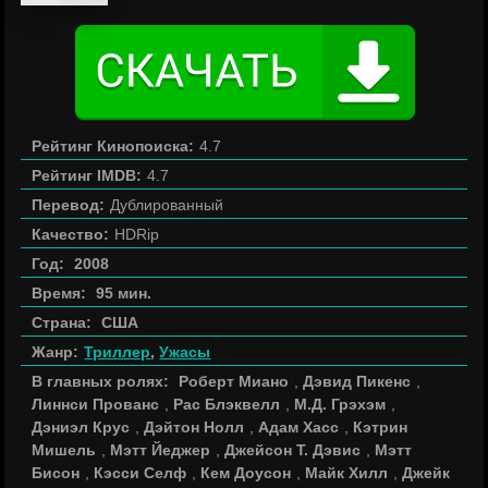
Рейтинг Кинопоиска:
4.7
Рейтинг IMDB:
4.7
Перевод:
Дублированный
Качество:
HDRip
Год:
2008
Время:
95 мин.
Страна:
США
Жанр:
Триллер
,
Ужасы
В главных ролях:
Роберт Миано
,
Дэвид Пикенс
,
Линнси Прованс
,
Рас Блэквелл
,
М.Д. Грэхэм
,
Дэниэл Крус
,
Дэйтон Нолл
,
Адам Хасс
,
Кэтрин
Мишель
,
Мэтт Йеджер
,
Джейсон Т. Дэвис
,
Мэтт
Бисон
,
Кэсси Селф
,
Кем Доусон
,
Майк Хилл
,
Джейк