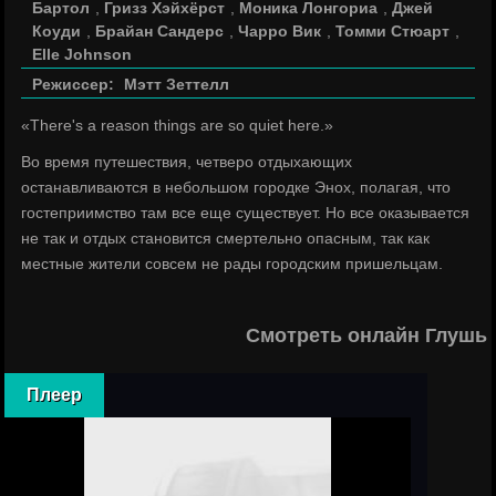
Бартол
,
Гризз Хэйхёрст
,
Моника Лонгориа
,
Джей
Коуди
,
Брайан Сандерс
,
Чарро Вик
,
Томми Стюарт
,
Elle Johnson
Режиссер:
Мэтт Зеттелл
«There's a reason things are so quiet here.»
Во время путешествия, четверо отдыхающих
останавливаются в небольшом городке Энох, полагая, что
гостеприимство там все еще существует. Но все оказывается
не так и отдых становится смертельно опасным, так как
местные жители совсем не рады городским пришельцам.
Смотреть онлайн Глушь 
Плеер