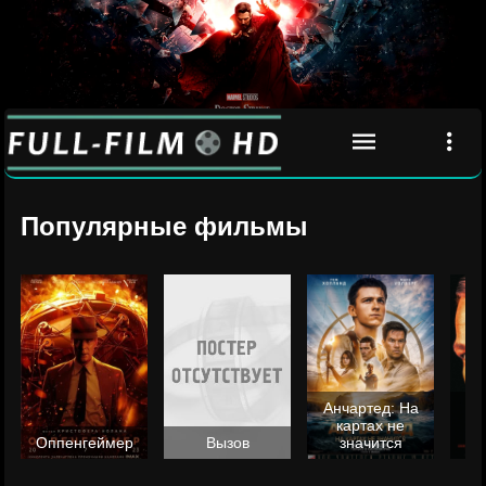
Популярные фильмы
Анчартед: На
картах не
ц
Оппенгеймер
Вызов
значится