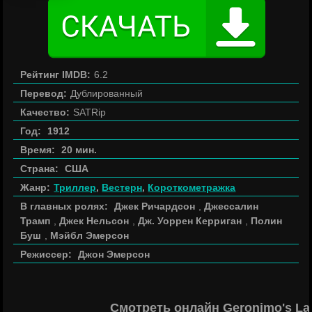
Рейтинг IMDB:
6.2
Перевод:
Дублированный
Качество:
SATRip
Год:
1912
Время:
20 мин.
Страна:
США
Жанр:
Триллер
,
Вестерн
,
Короткометражка
В главных ролях:
Джек Ричардсон
,
Джессалин
Трамп
,
Джек Нельсон
,
Дж. Уоррен Керриган
,
Полин
Буш
,
Мэйбл Эмерсон
Режиссер:
Джон Эмерсон
Смотреть онлайн Geronimo's La