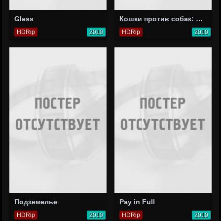
Gless
Кошки против собак: Месть Китти Галор
HDRip
2010
HDRip
2010
Подземелье
Pay in Full
HDRip
2010
HDRip
2010