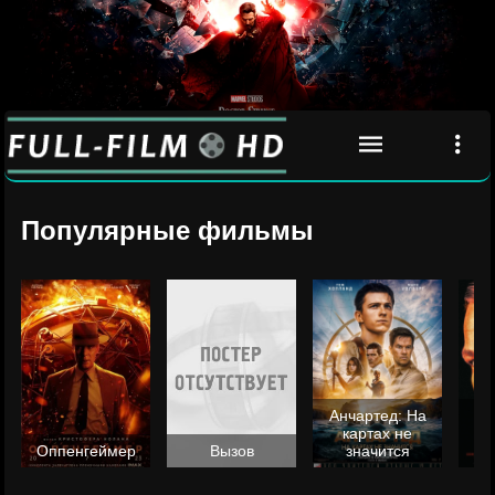
Популярные фильмы
Анчартед: На
картах не
ц
Оппенгеймер
Вызов
значится