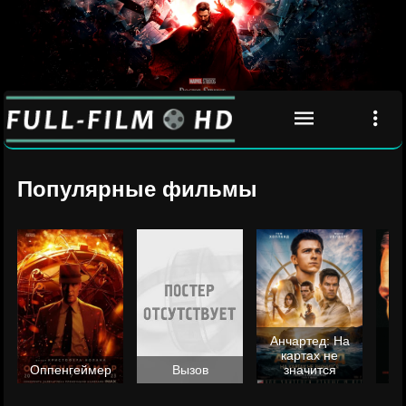
Популярные фильмы
Анчартед: На
картах не
ц
Оппенгеймер
Вызов
значится