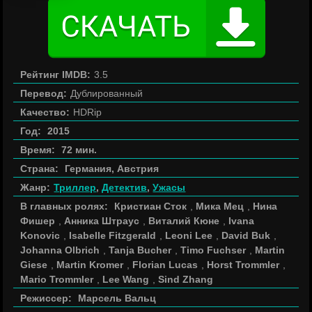
Рейтинг IMDB:
3.5
Перевод:
Дублированный
Качество:
HDRip
Год:
2015
Время:
72 мин.
Страна:
Германия, Австрия
Жанр:
Триллер
,
Детектив
,
Ужасы
В главных ролях:
Кристиан Сток
,
Мика Мец
,
Нина
Фишер
,
Анника Штраус
,
Виталий Кюне
,
Ivana
Konovic
,
Isabelle Fitzgerald
,
Leoni Lee
,
David Buk
,
Johanna Olbrich
,
Tanja Bucher
,
Timo Fuchser
,
Martin
Giese
,
Martin Kromer
,
Florian Lucas
,
Horst Trommler
,
Mario Trommler
,
Lee Wang
,
Sind Zhang
Режиссер:
Марсель Вальц