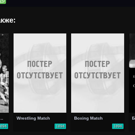
кже:
Хорнбакер-Мерфи
Wrestling Match
Boxing Match
1894
1894
1894