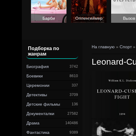
Барби
Оппенгеймер
Вызов
На главную
»
Спорт
»
Подборка по
жанрам
Leonard-Cu
Биография
3742
Боевики
8610
Церемонии
337
Детективы
3709
Детские фильмы
136
Документалки
27582
Драма
140486
Фантастика
9389