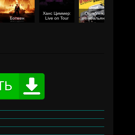
Ханс Циммер:
Ограбление
Мол
Бэтмен
Live on Tour
по-итальянски
я