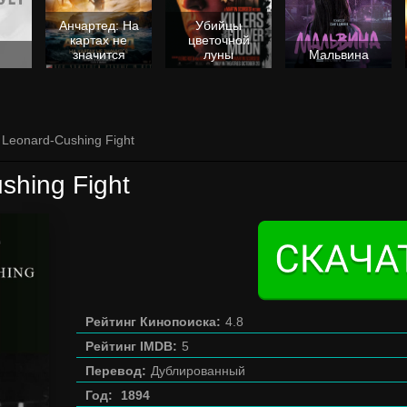
Анчартед: На
Убийцы
картах не
цветочной
значится
луны
Мальвина
 Leonard-Cushing Fight
shing Fight
Рейтинг Кинопоиска:
4.8
Рейтинг IMDB:
5
Перевод:
Дублированный
Год:
1894