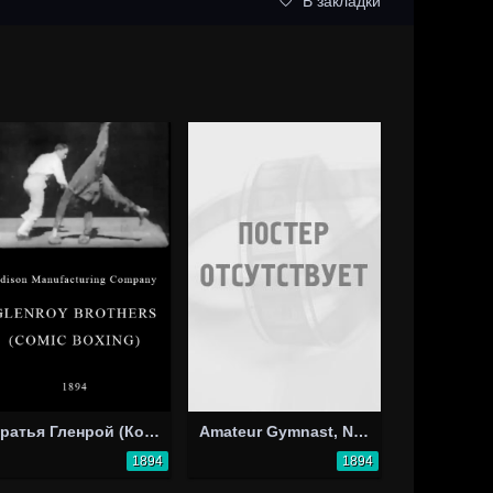
В закладки
Братья Гленрой (Комический бокс)
Amateur Gymnast, No. 2
1894
1894