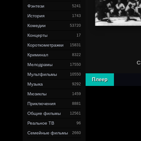
Фэнтези
5241
История
1743
Комедии
53720
Концерты
17
Короткометражки
15831
Криминал
8322
С
Мелодрамы
17550
Мультфильмы
10550
Плеер
Музыка
9292
Мюзиклы
1459
Приключения
8881
Общие фильмы
12561
Реальное ТВ
96
Семейные фильмы
2660