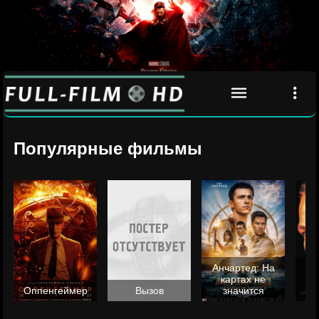
Популярные фильмы
Анчартед: На
картах не
ц
Оппенгеймер
Вызов
значится