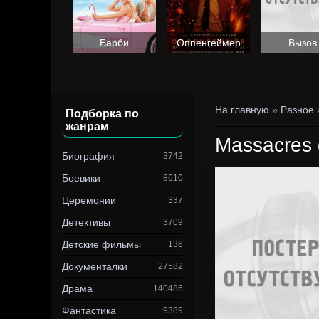
Барби
Оппенгеймер
Вызов
На главную
»
Разное
Подборка по
жанрам
Massacres
Биография
3742
Боевики
8610
Церемонии
337
Детективы
3709
Детские фильмы
136
Документалки
27582
Драма
140486
Фантастика
9389