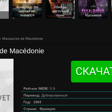
Анчартед: На
Убийцы
картах не
цветочной
значится
луны
Мальвина
» Massacres de Macédonie
 de Macédonie
Рейтинг IMDB:
5.9
Перевод:
Дублированный
Год:
1903
Страна:
Франция