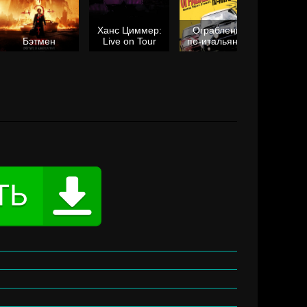
Ханс Циммер:
Ограбление
Мол
Бэтмен
Live on Tour
по-итальянски
я