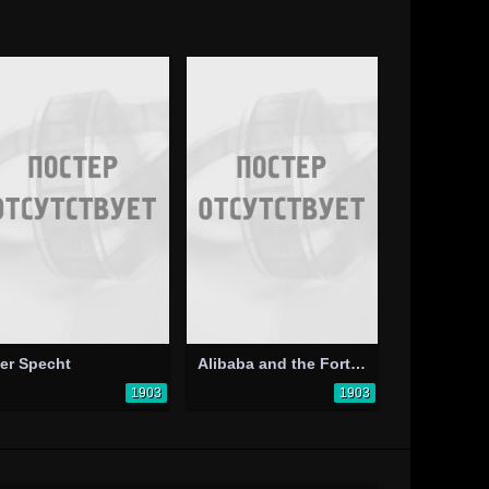
er Specht
Alibaba and the Forty Thieves
1903
1903