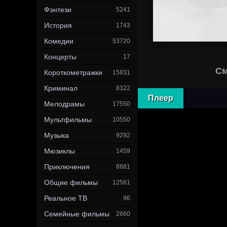
Фэнтези
5241
История
1743
Комедии
53720
Концерты
17
См
Короткометражки
15831
Криминал
8322
Плеер
Мелодрамы
17550
Мультфильмы
10550
Музыка
9292
Мюзиклы
1459
Приключения
8881
Общие фильмы
12561
Реальное ТВ
96
Семейные фильмы
2660