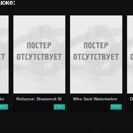
кже:
to
Reliance: Shamrock III
Who Said Watermelon
D
1903
1903
1903