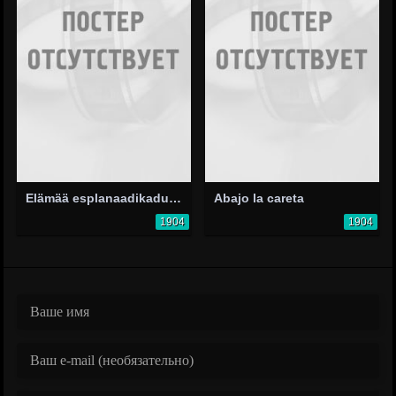
Elämää esplanaadikadulla
Abajo la careta
1904
1904