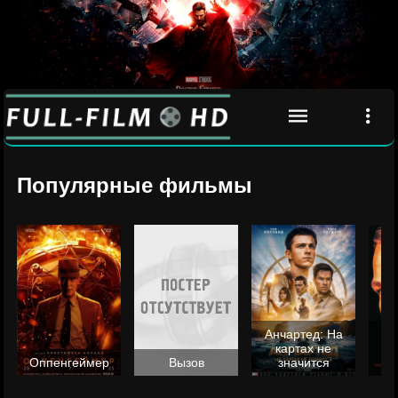
Популярные фильмы
Анчартед: На
картах не
ц
Оппенгеймер
Вызов
значится