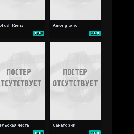
ola di Rienzi
Amor gitano
1910
1910
ельская честь
Санаторий
1910
1910