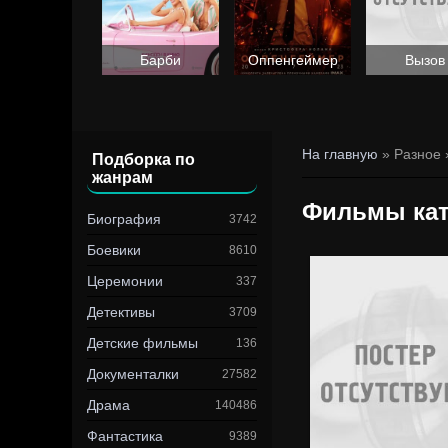
Барби
Оппенгеймер
Вызов
На главную
» Разное 
Подборка по
жанрам
Фильмы кат
Биография
3742
Боевики
8610
Церемонии
337
Детективы
3709
Детские фильмы
136
Документалки
27582
Драма
140486
Фантастика
9389