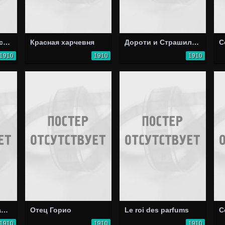
Prins Albert in het centrum van Kongo
Красная харчевня
Дороти и Страшила в стране Оз
C
1910
1910
1910
La duchesse de Langeais
Отец Горио
Le roi des parfums
С
1910
1910
1910