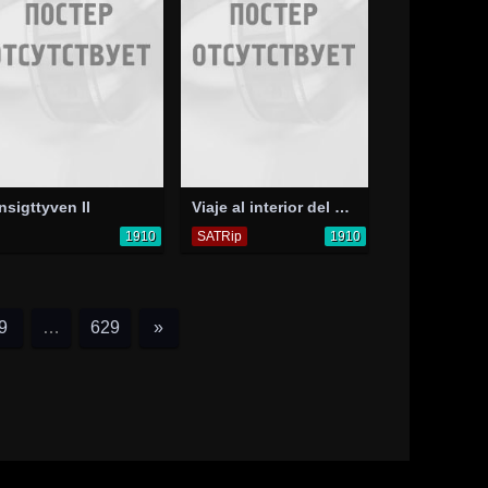
nsigttyven II
Viaje al interior del Perú
1910
SATRip
1910
9
…
629
»