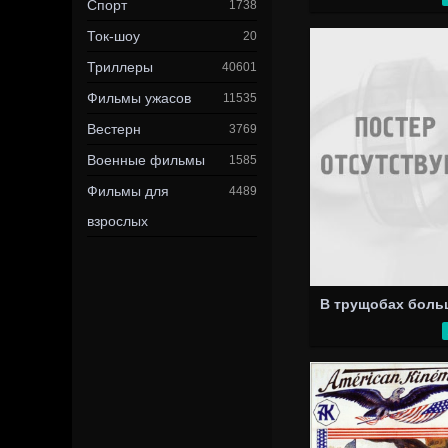
Спорт
1738
Ток-шоу
20
Триллеры
40601
Фильмы ужасов
11535
Вестерн
3769
Военные фильмы
1585
Фильмы для
4489
взрослых