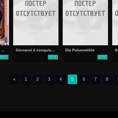
Abraham Lincoln's Clemency
Giovanni il conquistatore
Die Pulvermühle
A
1910
1910
1910
«
1
2
3
4
5
6
7
8