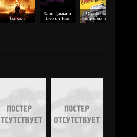
Ханс Циммер:
Ограбление
Мол
Бэтмен
Live on Tour
по-итальянски
я