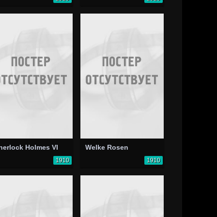
herlock Holmes VI
Welke Rosen
1910
1910