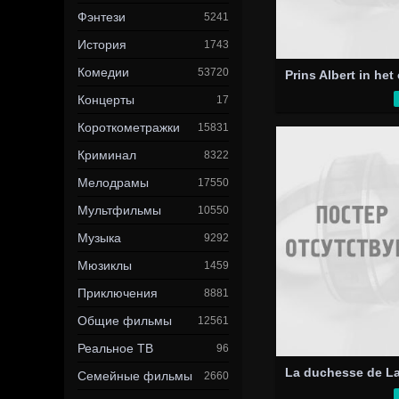
Фэнтези
5241
История
1743
Комедии
53720
Концерты
17
Короткометражки
15831
Криминал
8322
Мелодрамы
17550
Мультфильмы
10550
Музыка
9292
Мюзиклы
1459
Приключения
8881
Общие фильмы
12561
Реальное ТВ
96
Семейные фильмы
2660