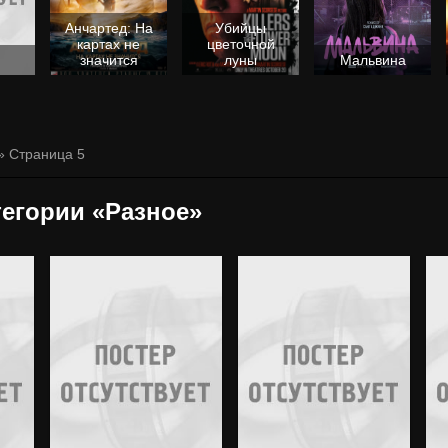
Анчартед: На
Убийцы
картах не
цветочной
значится
луны
Мальвина
» Страница 5
егории «Разное»