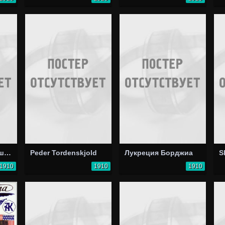
В трущобах большого города
Peder Tordenskjold
Лукреция Борджиа
S
1910
1910
1910