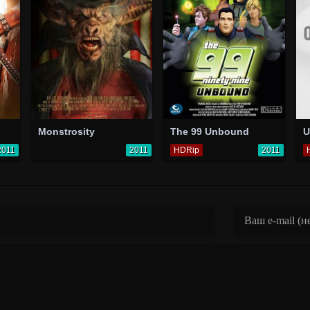
Monstrosity
The 99 Unbound
2011
2011
HDRip
2011