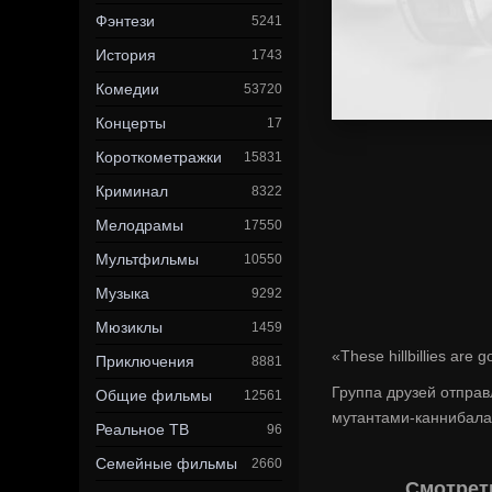
Фэнтези
5241
История
1743
Комедии
53720
Концерты
17
Короткометражки
15831
Криминал
8322
Мелодрамы
17550
Мультфильмы
10550
Музыка
9292
Мюзиклы
1459
«These hillbillies are 
Приключения
8881
Группа друзей отправ
Общие фильмы
12561
мутантами-каннибала
Реальное ТВ
96
Семейные фильмы
2660
Смотреть