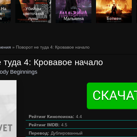
 На
Убийцы
не
цветочной
я
луны
Мальвина
Бэтмен
чения
» Поворот не туда 4: Кровавое начало
 туда 4: Кровавое начало
oody Beginnings
Рейтинг Кинопоиска:
4.4
Рейтинг IMDB:
4.5
Перевод:
Дублированный