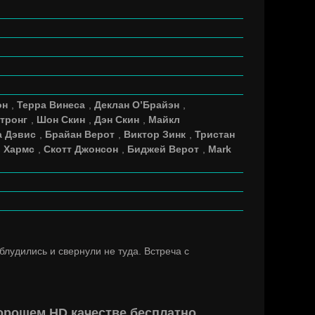
он
,
Терра Винеса
,
Деклан О’Брайэн
,
тронг
,
Шон Скин
,
Дэн Скин
,
Майкл
а Дэвис
,
Брайан Верот
,
Виктор Зинк
,
Тристан
 Хармс
,
Скотт Джонсон
,
Биджей Верот
,
Mark
блудились и свернули не туда. Встреча с
хорошем HD качестве бесплатно