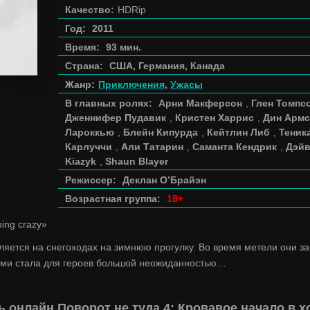
Качество:
HDRip
Год:
2011
Время:
93 мин.
Страна:
США, Германия, Канада
Жанр:
Приключения
,
Ужасы
В главных ролях:
Арни Макферсон
,
Глен Томпс
Дженнифер Пудавик
,
Кристен Харрис
,
Дин Армс
Лароккью
,
Блейн Кипурда
,
Кейтлин Либ
,
Теник
Карлуччи
,
Али Татарин
,
Саманта Кендрик
,
Дэйв
Kiazyk
,
Shaun Blayer
Режиссер:
Деклан О’Брайэн
Возрастная группа:
18+
going crazy»
ляется на снегоходах на зимнюю прогулку. Во время метели они за
ми стала для героев большой неожиданностью…
 онлайн Поворот не туда 4: Кровавое начало в 