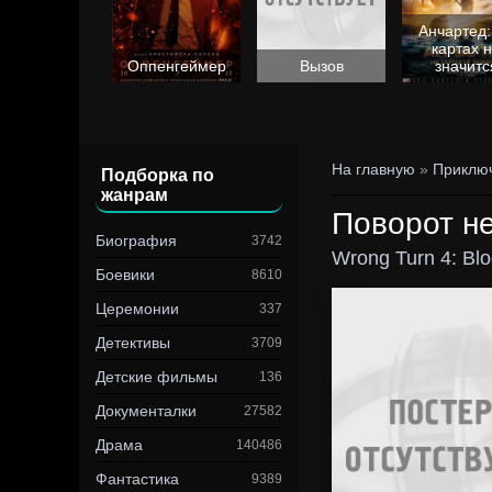
Анчартед:
картах 
Барби
Оппенгеймер
Вызов
значитс
На главную
»
Приклю
Подборка по
жанрам
Поворот не
Биография
3742
Wrong Turn 4: Bl
Боевики
8610
Церемонии
337
Детективы
3709
Детские фильмы
136
Документалки
27582
Драма
140486
Фантастика
9389