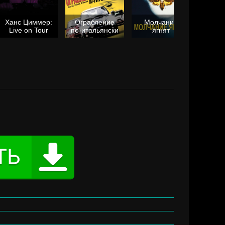
Ханс Циммер:
Ограбление
Молчание
Live on Tour
по-итальянски
ягнят
Та