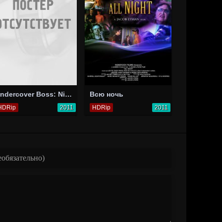
Undercover Boss: Nina Hartley
Всю ночь
HDRip
2011
HDRip
2011