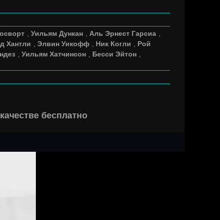
Босворт
,
Уильям Дункан
,
Аль Эрнест Гарсиа
,
д Хантли
,
Элвин Уикофф
,
Ник Когли
,
Рой
ндез
,
Уильям Хатчинсон
,
Бесси Эйтон
,
качестве бесплатно