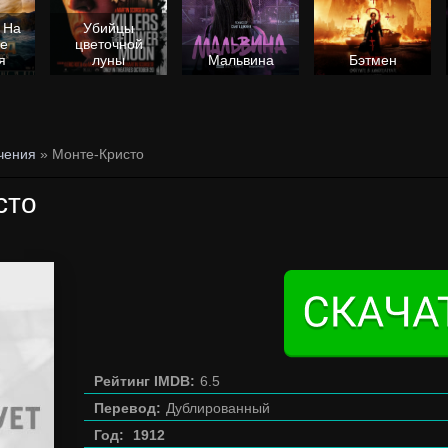
 На
Убийцы
не
цветочной
я
луны
Мальвина
Бэтмен
чения
» Монте-Кристо
сто
Рейтинг IMDB:
6.5
Перевод:
Дублированный
Год:
1912