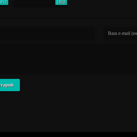
1912
1912
нтарий