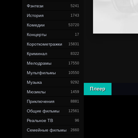
Фэнтези
5241
История
1743
Комедии
53720
Концерты
17
Короткометражки
15831
Криминал
8322
Мелодрамы
17550
Мультфильмы
10550
Музыка
9292
Плеер
Мюзиклы
1459
Приключения
8881
Общие фильмы
12561
Реальное ТВ
96
Семейные фильмы
2660