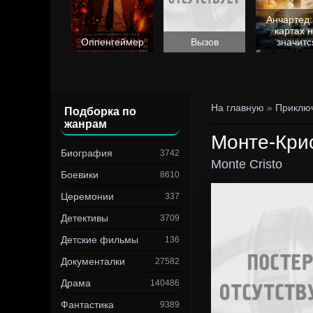
Анчартед:
картах 
Барби
Оппенгеймер
Вызов
значитс
На главную
»
Приклю
Подборка по
жанрам
Монте-Кри
Биография
3742
Monte Cristo
Боевики
8610
Церемонии
337
Детективы
3709
Детские фильмы
136
Документалки
27582
Драма
140486
Фантастика
9389