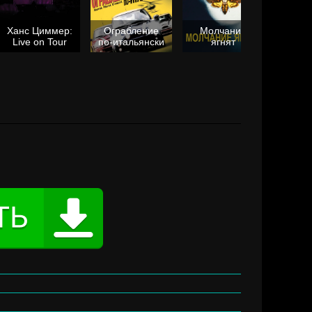
Ханс Циммер:
Ограбление
Молчание
Live on Tour
по-итальянски
ягнят
Та