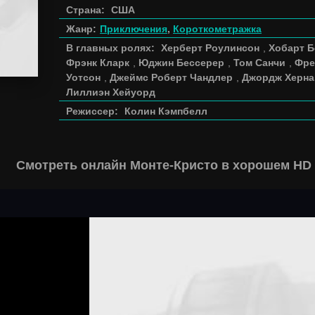
Страна:
США
Жанр:
Приключения
,
Короткометражка
В главных ролях:
Херберт Роулинсон
,
Хобарт 
Фрэнк Кларк
,
Юджин Бессерер
,
Том Санчи
,
Фре
Уотсон
,
Джеймс Роберт Чандлер
,
Джордж Херна
Лиллиэн Хейуорд
Режиссер:
Колин Кэмпбелл
Смотреть онлайн Монте-Кристо в хорошем HD 