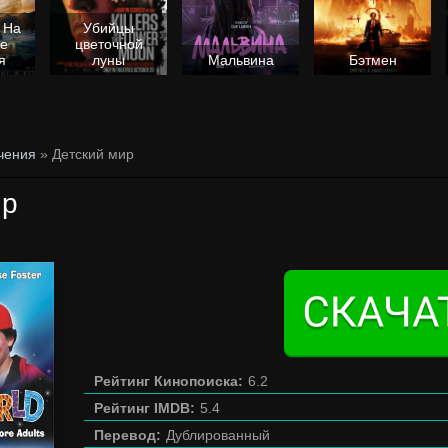
 На
Убийцы
не
цветочной
я
луны
Мальвина
Бэтмен
чения
» Детский мир
ир
Рейтинг Кинопоиска:
6.2
Рейтинг IMDB:
5.4
Перевод:
Дублированный