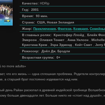
Качество:
HDRip
Год:
2001
Время:
93 мин.
Страна:
США, Новая Зеландия
Жанр:
Приключения
,
Фэнтези
,
Комедия
,
Семейны
В главных ролях:
Кристофер Ллойд
,
Блейк Фос
Эмерсон
,
Оливия Теннет
,
Анна Уилсон
,
Michelle 
Кристина Крем
,
Эзра Эдмонд
,
Кейт Смит
,
Jerry
Режиссер:
Дэйл Дж. Брэдли
Возрастная группа:
0+
& no more adults»
ает, что его жизнь — одна сплошная проблема. Родители контролиру
е, а старший брат постоянно издевается над ним.
ный день Райан раскопал в древней индейской гробнице Волшебное
кому больше двенадцати лет. Больше никто не «стоит над душой», и