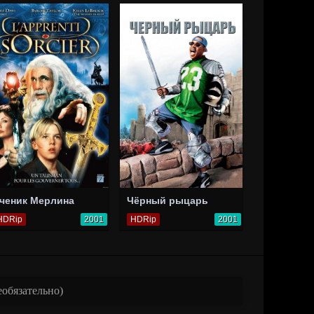
ченик Мерлина
Чёрный рыцарь
HDRip
2001
HDRip
2001