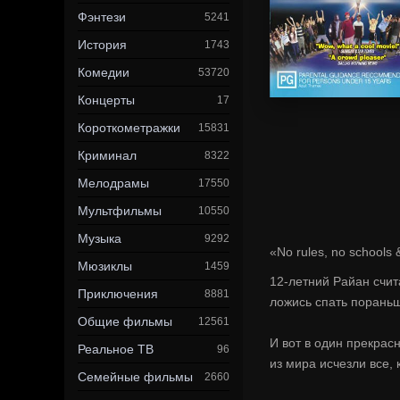
Фэнтези
5241
История
1743
Комедии
53720
Концерты
17
Короткометражки
15831
Криминал
8322
Мелодрамы
17550
Мультфильмы
10550
Музыка
9292
«No rules, no schools 
Мюзиклы
1459
12-летний Райан счит
Приключения
8881
ложись спать пораньш
Общие фильмы
12561
И вот в один прекрас
Реальное ТВ
96
из мира исчезли все, 
Семейные фильмы
2660