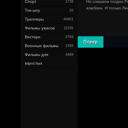
Спорт
Но слишком поздно Ра
1738
влюблен. И только Ле
Ток-шоу
20
Триллеры
40601
Фильмы ужасов
11535
Вестерн
3769
Плеер
Военные фильмы
1585
Фильмы для
4489
взрослых