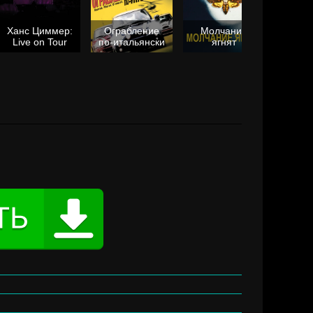
Ханс Циммер:
Ограбление
Молчание
Live on Tour
по-итальянски
ягнят
Та