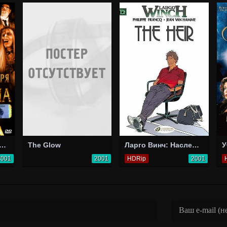
ровище царя Соломона
The Glow
Ларго Винч: Наследник
У
2001
2001
HDRip
2001