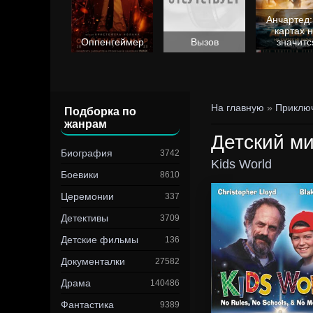
Анчартед:
картах 
Барби
Оппенгеймер
Вызов
значитс
На главную
»
Приклю
Подборка по
жанрам
Детский м
Биография
3742
Kids World
Боевики
8610
Церемонии
337
Детективы
3709
Детские фильмы
136
Документалки
27582
Драма
140486
Фантастика
9389