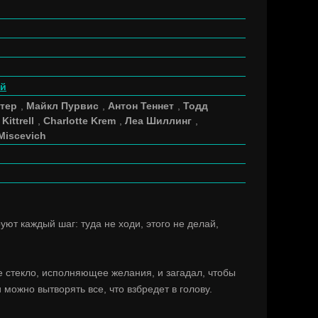
й
тер
,
Майкл Пурвис
,
Антон Теннет
,
Тодд
Kittrell
,
Charlotte Krem
,
Леа Шиллинг
,
 Miscevich
ют каждый шаг: туда не ходи, этого не делай,
 стекло, исполняющее желания, и загадал, чтобы
 можно вытворять все, что взбредет в голову.