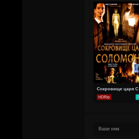
Сок
HDRip