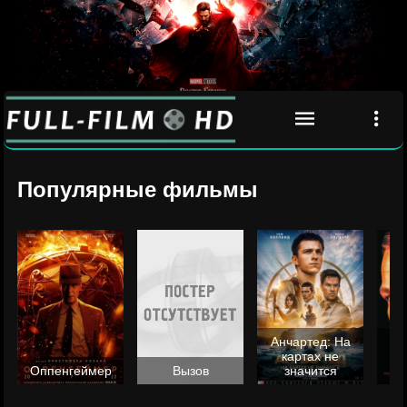
Популярные фильмы
Анчартед: На
картах не
ц
Оппенгеймер
Вызов
значится