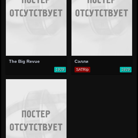
The Big Revue
Сэлли
1929
SATRip
1929