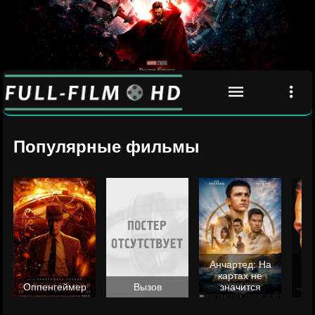
Популярные фильмы
Анчартед: На
картах не
ц
Оппенгеймер
Вызов
значится