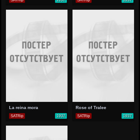
La reina mora
Rose of Tralee
SATRip
1937
SATRip
1937