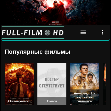
Популярные фильмы
Анчартед: На
картах не
ц
Оппенгеймер
Вызов
значится