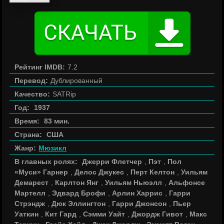
Рейтинг IMDB:
7.2
Перевод:
Дублированный
Качество:
SATRip
Год:
1937
Время:
83 мин.
Страна:
США
Жанр:
Мюзикл
В главных ролях:
Джерри Флетчер
,
Пэт
,
Пол
«Муси» Гарнер
,
Делос Джукес
,
Перт Келтон
,
Уильям
Демарест
,
Карлтон Янг
,
Уильям Ньюэлл
,
Альфонсе
Мартелл
,
Эдвард Брофи
,
Арлин Харрис
,
Гарри
Стрэндж
,
Дюк Эллингтон
,
Гарри Джонсон
,
Пьер
Уаткин
,
Кит Гард
,
Сэмми Уайт
,
Джордж Гивот
,
Макс