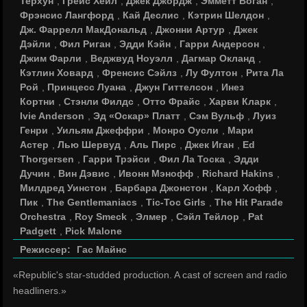
Терхун
,
Грейс Хейл
,
Джек Джордж
,
Эмметт Воган
,
Фрэнсис Лангфорд
,
Кай Деслис
,
Кэтрин Шелдон
,
Дж. Фаррелл МакДональд
,
Джонни Артур
,
Джек
Дэйли
,
Фил Риган
,
Эдди Кэйн
,
Гарри Андерсон
,
Джим Фарли
,
Веджвуд Ноуэлл
,
Дагмар Окланд
,
Кэтлин Ховард
,
Френсис Сэйлз
,
Лу Фултон
,
Рита Ла
Рой
,
Принцесс Луана
,
Джун Гиттелсон
,
Инез
Кортни
,
Стэнли Филдс
,
Отто Фрайс
,
Харви Кларк
,
Ivie Anderson
,
Эд «Оскар» Платт
,
Сэм Вульф
,
Луиз
Генри
,
Уильям Джеффри
,
Монро Оусли
,
Мари
Астер
,
Лью Шервуд
,
Аль Пирс
,
Джек Иган
,
Ed
Thorgersen
,
Гарри Трэйси
,
Фил Ла Тоска
,
Эдди
Дучин
,
Вин Дэвис
,
Ивонн Мэнофф
,
Richard Hakins
,
Милдред Уинстон
,
Барбара Джонстон
,
Карл Хофф
,
Пик
,
The Gentlemaniacs
,
Tic-Toc Girls
,
The Hit Parade
Orchestra
,
Roy Smeck
,
Элмер
,
Сэйл Тейлор
,
Pat
Padgett
,
Pick Malone
Режиссер:
Гас Майнс
«Republic's star-studded production. A cast of screen and radio
headliners.»