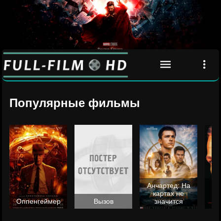
Популярные фильмы
Анчартед: На
картах не
ц
Оппенгеймер
Вызов
значится