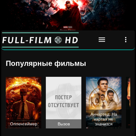
Популярные фильмы
Анчартед: На
картах не
ц
Оппенгеймер
Вызов
значится