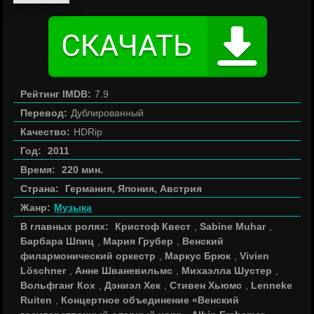
Рейтинг IMDB:
7.9
Перевод:
Дублированный
Качество:
HDRip
Год:
2011
Время:
220 мин.
Страна:
Германия, Япония, Австрия
Жанр:
Музыка
В главных ролях:
Кристоф Квест
,
Sabine Muhar
,
Барбара Шпиц
,
Мария Грубер
,
Венский
филармонический оркестр
,
Маркус Брюк
,
Vivien
Löschner
,
Анне Шваневильмс
,
Михаэлла Шустер
,
Вольфганг Кох
,
Дэниэл Хек
,
Стивен Хьюмс
,
Lenneke
Ruiten
,
Концертное объединение «Венский