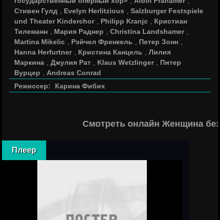
государственный оперный хор»
,
Albin Frahamer
,
Стивен Гулд
,
Evelyn Herlitzious
,
Salzburger Festspiele
und Theater Kinderchor
,
Philipp Kranjc
,
Кристиан
Тилеманн
,
Мария Раднер
,
Christina Landshamer
,
Martina Mikelic
,
Рэйчел Френкель
,
Петер Зонн
,
Hanna Herfurtner
,
Кристина Канцель
,
Лилия
Маркина
,
Джулия Рат
,
Klaus Wetzlinger
,
Питер
Вурцер
,
Andreas Conrad
Режиссер:
Карина Фибих
Смотреть онлайн Женщина без
Плеер