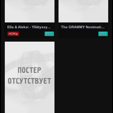
Ella & Aleksi - Yllätyssynttärit
The GRAMMY Nominations Concert Live! - Countdown to Music's Biggest Night
HDRip
2011
2011