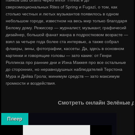
панков Bad Brains через Minor Threat и до
сверхэмоциональных Rites of Spring и Fugazi, о том, как
столько честных и лютых музыкантов появилось в одном
небольшом городе, известном на весь мир только благодаря
Белому дому. Режиссер — журналист, музыкант, графичесий
дизайнер, большой фанат жанра в подростковом возрасте —
взял за четыре года более ста интервью, а также собрал
флаеры, зины, фотографии, кассеты. Да, здесь в основном
картинки и говорящие головы — зато какие: от Генри
Роллинза про ранние дни и Иэна Маккея про все остальные
до сторонних, но неравнодушных наблюдателей Терстона
Мура и Дейва Грола; минимум средств — зато максимум
громкости и воздействия.
Смотреть онлайн Зелёные д
Плеер