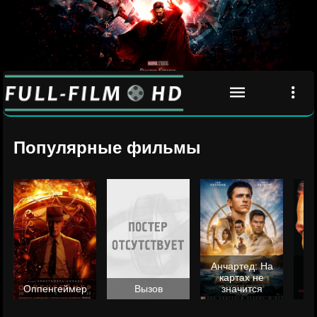
Популярные фильмы
Анчартед: На
картах не
ц
Оппенгеймер
Вызов
значится