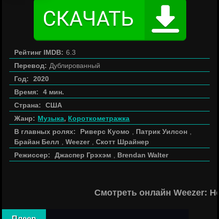
Рейтинг IMDB:
6.3
Перевод:
Дублированный
Год:
2020
Время:
4 мин.
Страна:
США
Жанр:
Музыка
,
Короткометражка
В главных ролях:
Риверс Куомо
,
Патрик Уилсон
,
Брайан Белл
,
Weezer
,
Скотт Шрайнер
Режиссер:
Джаспер Грэхэм
,
Brendan Walter
Смотреть онлайн Weezer: H
Плеер