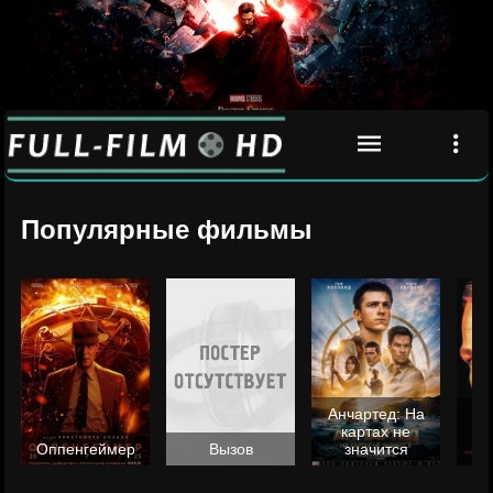
Популярные фильмы
Анчартед: На
картах не
ц
Оппенгеймер
Вызов
значится