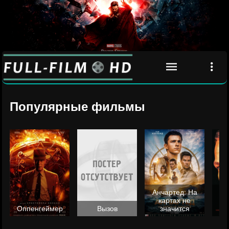
Популярные фильмы
Анчартед: На
картах не
ц
Оппенгеймер
Вызов
значится