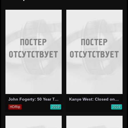
John Fogerty: 50 Year Trip - Live at Red Rocks
Kanye West: Closed on Sunday
HDRip
2019
2019