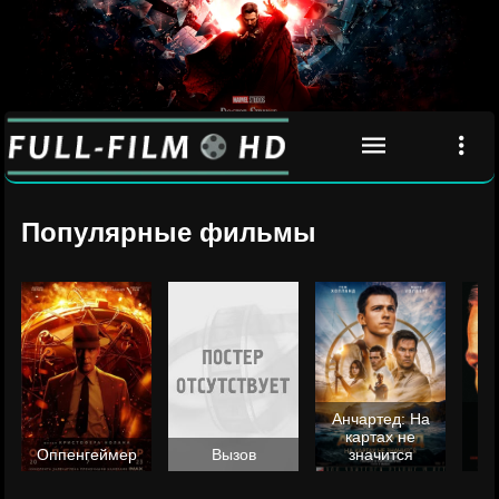
Популярные фильмы
Анчартед: На
картах не
ц
Оппенгеймер
Вызов
значится