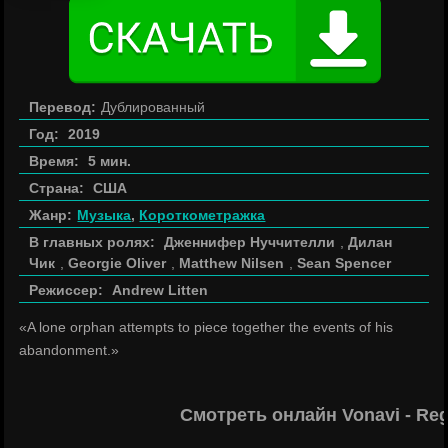
Перевод:
Дублированный
Год:
2019
Время:
5 мин.
Страна:
США
Жанр:
Музыка
,
Короткометражка
В главных ролях:
Дженнифер Нуччителли
,
Дилан
Чик
,
Georgie Oliver
,
Matthew Nilsen
,
Sean Spencer
Режиссер:
Andrew Litten
«A lone orphan attempts to piece together the events of his
abandonment.»
Смотреть онлайн Vonavi - Re