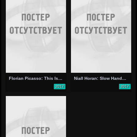
Florian Picasso: This Is Our Time
Niall Horan: Slow Hands - Lyric Video
2017
2017