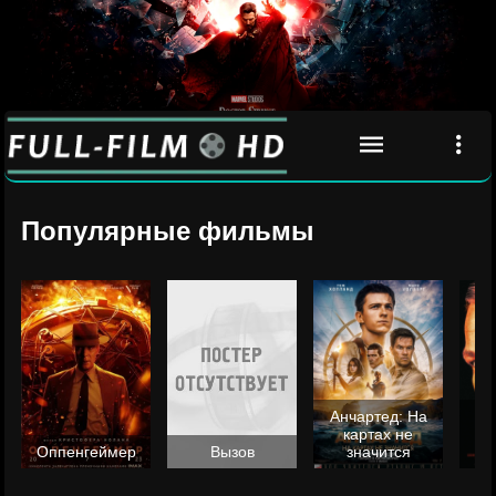
Популярные фильмы
Анчартед: На
картах не
ц
Оппенгеймер
Вызов
значится