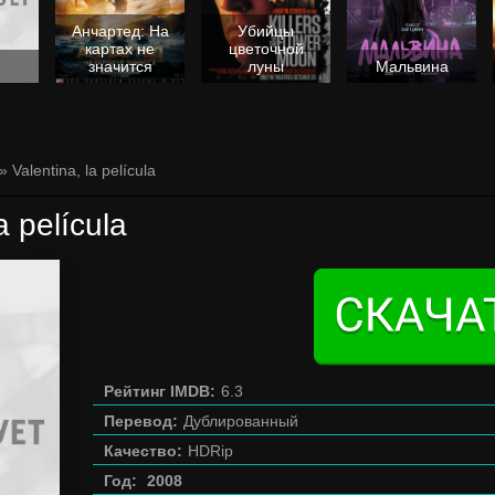
Анчартед: На
Убийцы
картах не
цветочной
значится
луны
Мальвина
» Valentina, la película
a película
Рейтинг IMDB:
6.3
Перевод:
Дублированный
Качество:
HDRip
Год:
2008