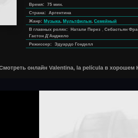
Время:
75 мин.
Страна:
Аргентина
Жанр:
Музыка
,
Мультфильм
,
Семейный
В главных ролях:
Натали Перез
,
Себастьян Фра
Гастон Д’Анджело
Режиссер:
Эдуардо Гонделл
Смотреть онлайн Valentina, la película в хорошем