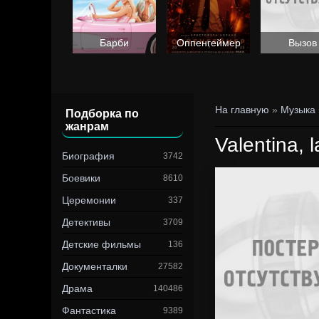
Барби
Оппенгеймер
Вызов
На главную
»
Музыка
Подборка по
жанрам
Valentina, l
Биография
3742
Боевики
8610
Церемонии
337
Детективы
3709
Детские фильмы
136
Документалки
27582
Драма
140486
Фантастика
9389