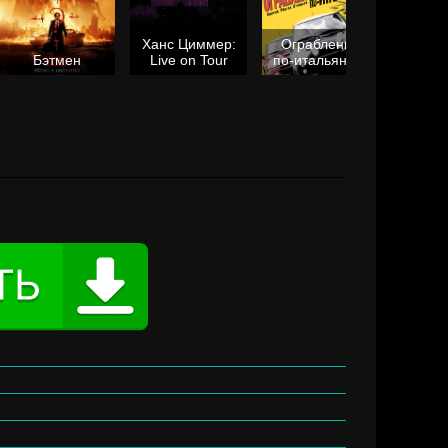
Ханс Циммер:
Ограбление
Мол
Бэтмен
Live on Tour
по-итальянски
я