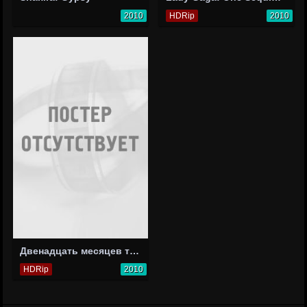
2010
HDRip
2010
Двенадцать месяцев танго
HDRip
2010