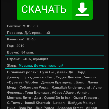
Рейтинг IMDB:
7.3
Перевод:
Дублированный
Качество:
HDRip
Год:
2010
Время:
84 мин.
Страна:
США, Франция
Жанр:
Музыка
,
Документальный
В главных ролях:
Бузи Би
,
Дэвей Ди
,
Лорд
Джамар
,
Грандмастер Каз
,
Сидни Дютейл
,
Vernon
«Dyverse» Wooten
,
Дэниэл Кретщмер
,
Бамс
,
Лауни
Муид
,
Себастьян Рокка
,
Ramallah Underground
,
Луис
Фонсека
,
Тони Блэкман
,
Абасс Абасс
,
Алиф
,
Монтана Битс
,
Дам
,
Quami De la fox
,
Омри Гершон
,
G-Town .
,
Ismail Kharoub
,
Latash
,
Шейдиа Мансур
,
Никс
,
Bsm Pro
,
Джо Рилла
,
Shaanan Street
,
Айрон