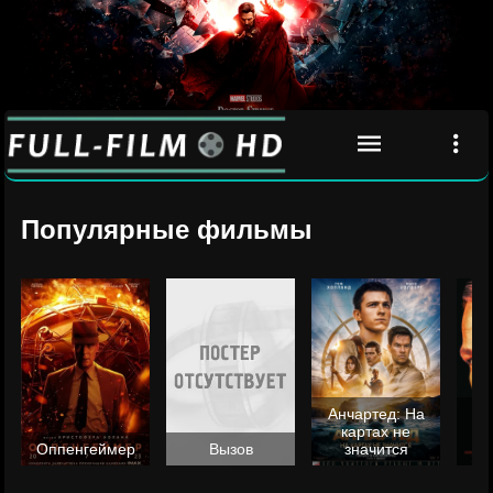
Популярные фильмы
Анчартед: На
картах не
ц
Оппенгеймер
Вызов
значится