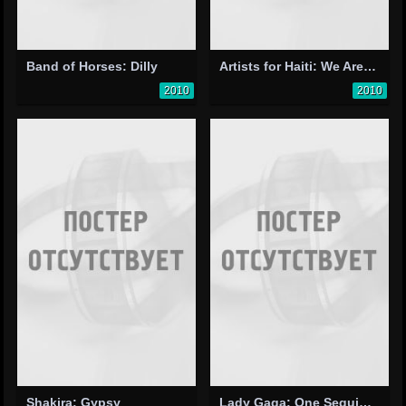
Band of Horses: Dilly
Artists for Haiti: We Are the World 25 for Haiti
2010
2010
Shakira: Gypsy
Lady Gaga: One Sequin at a Time