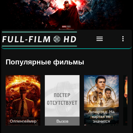
Популярные фильмы
Анчартед: На
картах не
ц
Оппенгеймер
Вызов
значится