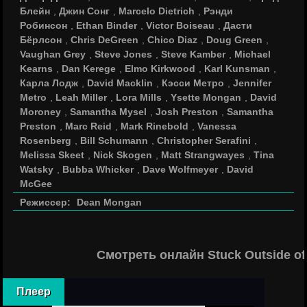
Блейн
,
Джин Сонг
,
Marcelo Dietrich
,
Рэнди
Робинсон
,
Ethan Binder
,
Victor Boiseau
,
Дасти
Бёрлсон
,
Chris DeGreen
,
Chico Diaz
,
Doug Green
,
Vaughan Grey
,
Steve Jones
,
Steve Kamber
,
Michael
Kearns
,
Dan Kerege
,
Elmo Kirkwood
,
Karl Kunsman
,
Карла Лодж
,
David Macklin
,
Кэсси Метро
,
Jennifer
Metro
,
Leah Miller
,
Lora Mills
,
Ysette Mongan
,
David
Moroney
,
Samantha Mysel
,
Josh Preston
,
Samantha
Preston
,
Marc Reid
,
Mark Rinebold
,
Vanessa
Rosenberg
,
Bill Schumann
,
Christopher Serafini
,
Melissa Skeet
,
Nick Skogen
,
Matt Strangwayes
,
Tina
Watsky
,
Bubba Whicker
,
Dave Wolfmeyer
,
David
McGee
Режиссер:
Dean Mongan
Смотреть онлайн Stuck Outside o
Плеер