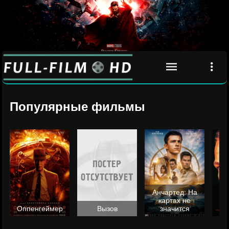
Популярные фильмы
Анчартед: На
картах не
ц
Оппенгеймер
Вызов
значится