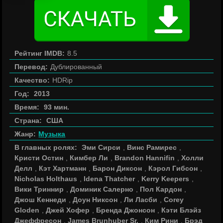
Рейтинг IMDB:
8.5
Перевод:
Дублированный
Качество:
HDRip
Год:
2013
Время:
93 мин.
Страна:
США
Жанр:
Музыка
В главных ролях:
Эми Сирси
,
Винс Рамирес
,
Кристи Остин
,
Кимбер Ли
,
Brandon Hannifin
,
Холли
Делл
,
Кэт Хартманн
,
Барон Диксон
,
Кэрол Гибсон
,
Nicholas Holthaus
,
Idena Thatcher
,
Kerry Keepers
,
Вики Триннир
,
Доминик Салерно
,
Пол Кардон
,
Джош Кеннеди
,
Доун Никсон
,
Ли Ласби
,
Corey
Gloden
,
Джей Хофер
,
Бренда Джонсон
,
Кэти Блэйз
Джеффресон
,
James Brunhuber Sr.
,
Ким Рини
,
Брэд