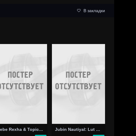
В закладки
Bebe Rexha & Topic: Chain My Heart
Jubin Nautiyal: Lut Gaye