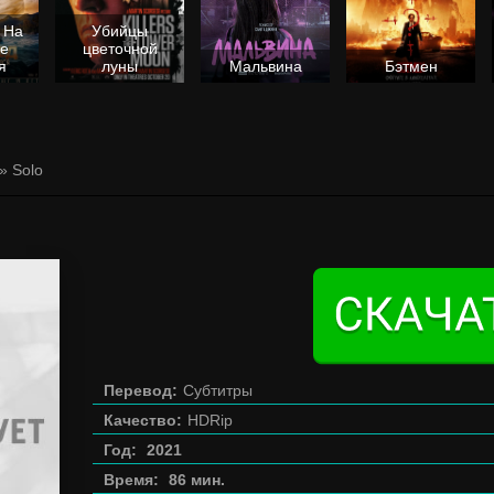
 На
Убийцы
не
цветочной
я
луны
Мальвина
Бэтмен
» Solo
Перевод:
Субтитры
Качество:
HDRip
Год:
2021
Время:
86 мин.