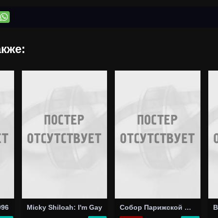
кже:
996
Micky Shiloah: I'm Gay
Собор Парижской Богоматери