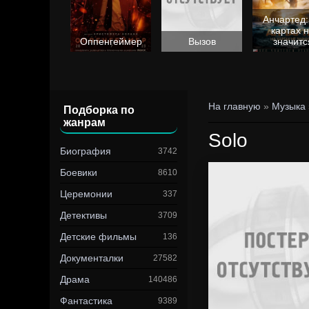
Анчартед:
картах 
Барби
Оппенгеймер
Вызов
значитс
На главную
»
Музыка
Подборка по
жанрам
Solo
Биография
3742
Боевики
8610
Церемонии
337
Детективы
3709
Детские фильмы
136
Документалки
27582
Драма
140486
Фантастика
9389