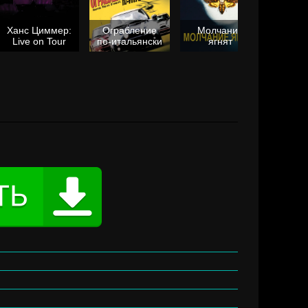
Ханс Циммер:
Ограбление
Молчание
Live on Tour
по-итальянски
ягнят
Та