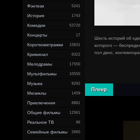
Фэнтези
5241
История
1743
Комедии
53720
Концерты
17
Шесть историй об оде
Короткометражки
15831
которого — беспредел
пол денс, контемпора
Криминал
8322
Мелодрамы
17550
Мультфильмы
10550
Музыка
9292
Плеер
Мюзиклы
1459
Приключения
8881
Общие фильмы
12561
Реальное ТВ
96
Семейные фильмы
2660