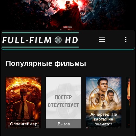
Популярные фильмы
Анчартед: На
картах не
ц
Оппенгеймер
Вызов
значится