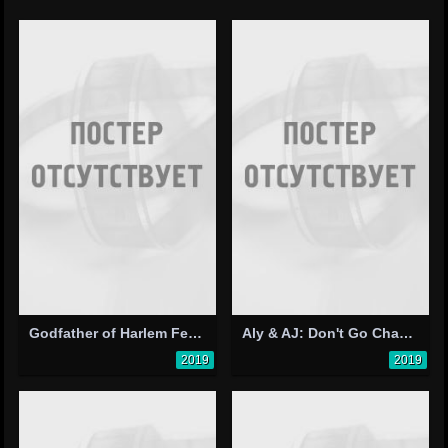
Godfather of Harlem Feat. Swizz Beatz, Rick Ross, DMX: Just in Case
Aly & AJ: Don't Go Changing
2019
2019