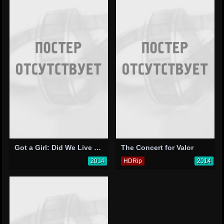
Got a Girl: Did We Live Too Fast
The Concert for Valor
2014
HDRip
2014