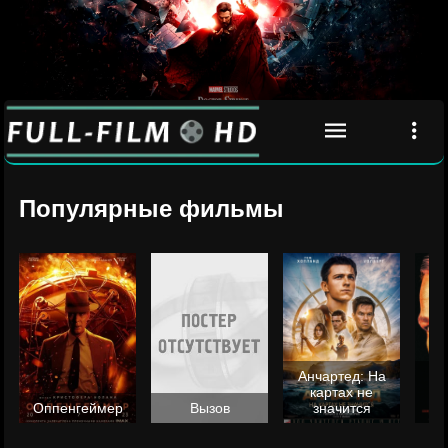
Популярные фильмы
Анчартед: На
картах не
ц
Оппенгеймер
Вызов
значится