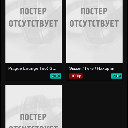
Prague Lounge Trio: Got My Mojo Workin' (Muddy Waters cover)
Экман / Гёке / Нахарин
2019
HDRip
2019