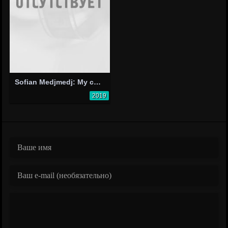
Sofian Medjmedj: My chceme víc (official live session)
2019