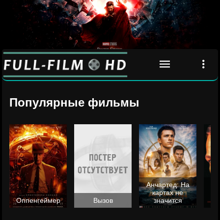
Популярные фильмы
Анчартед: На
картах не
ц
Оппенгеймер
Вызов
значится