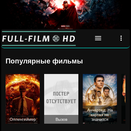
Популярные фильмы
Анчартед: На
картах не
ц
Оппенгеймер
Вызов
значится