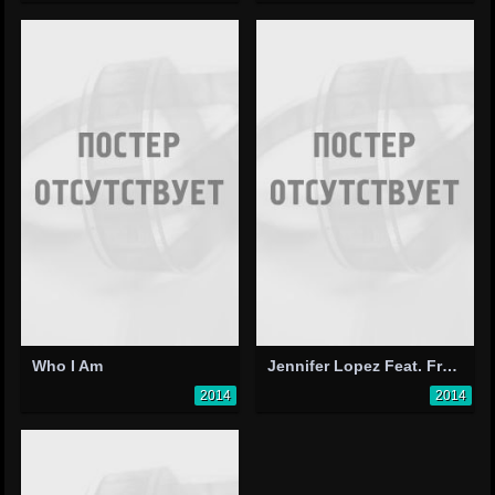
Who I Am
Jennifer Lopez Feat. French Montana: I Luh Ya Papi
2014
2014