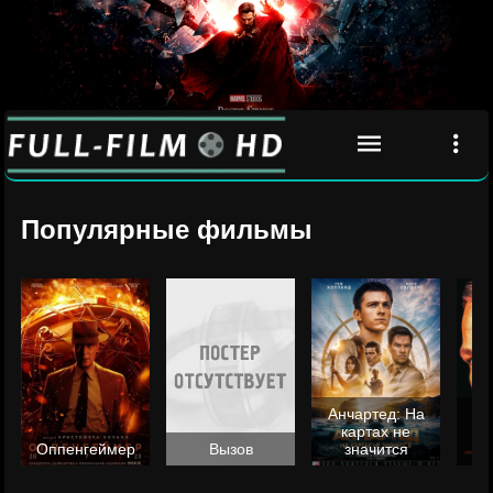
Популярные фильмы
Анчартед: На
картах не
ц
Оппенгеймер
Вызов
значится