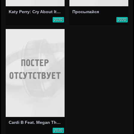
Katy Perry: Cry About It Later
Просыпайся
2020
2020
Cardi B Feat. Megan Thee Stallion: WAP
2020