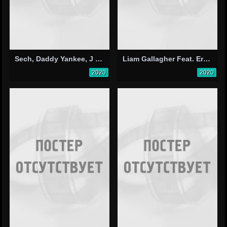
Sech, Daddy Yankee, J Balvin Feat. Rosalía, Farruko: Relación (Remix)
Liam Gallagher Feat. Eric Cantona: Once
2020
2020