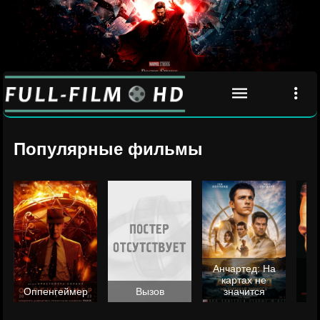
Популярные фильмы
Анчартед: На
картах не
ц
Оппенгеймер
Вызов
значится