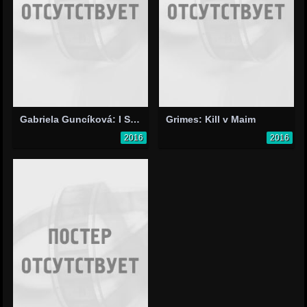
Gabriela Guncíková: I Stand
Grimes: Kill v Maim
2016
2016