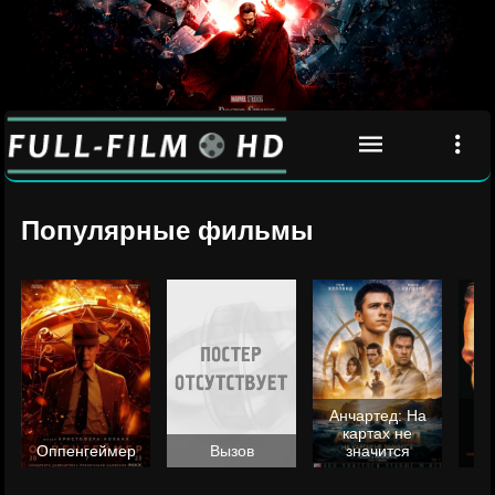
Популярные фильмы
Анчартед: На
картах не
ц
Оппенгеймер
Вызов
значится