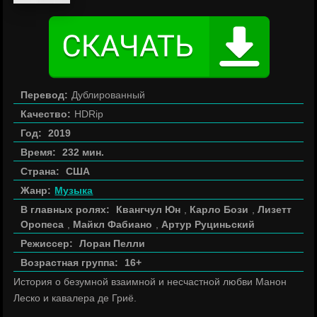
Перевод:
Дублированный
Качество:
HDRip
Год:
2019
Время:
232 мин.
Страна:
США
Жанр:
Музыка
В главных ролях:
Квангчул Юн
,
Карло Бози
,
Лизетт
Оропеса
,
Майкл Фабиано
,
Артур Руциньский
Режиссер:
Лоран Пелли
Возрастная группа:
16+
История о безумной взаимной и несчастной любви Манон
Леско и кавалера де Гриё.