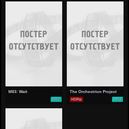
M83: Wait
The Orchestrion Project
2012
HDRip
2012