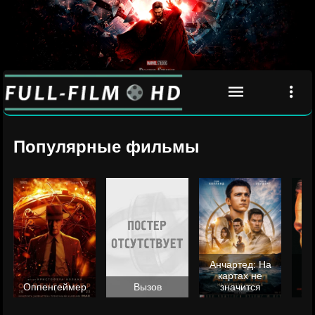
Популярные фильмы
Анчартед: На
картах не
ц
Оппенгеймер
Вызов
значится