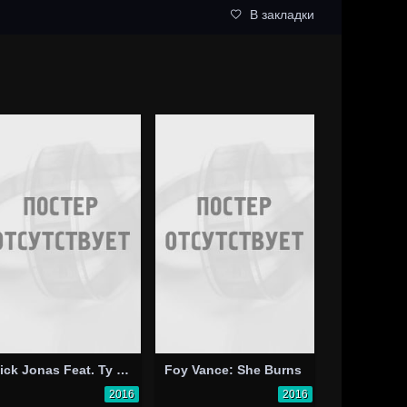
В закладки
Nick Jonas Feat. Ty Dolla $ign: Bacon
Foy Vance: She Burns
2016
2016