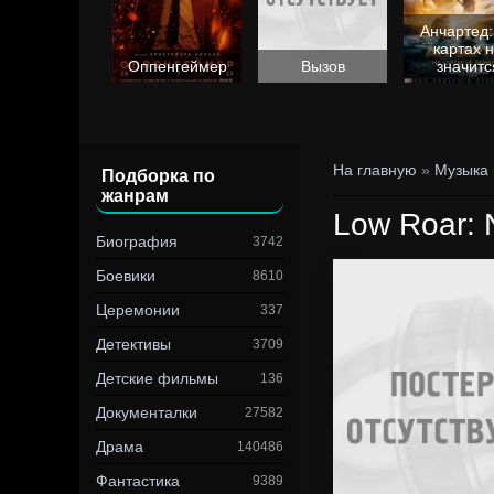
Анчартед:
картах 
Барби
Оппенгеймер
Вызов
значитс
На главную
»
Музыка
Подборка по
жанрам
Low Roar: 
Биография
3742
Боевики
8610
Церемонии
337
Детективы
3709
Детские фильмы
136
Документалки
27582
Драма
140486
Фантастика
9389