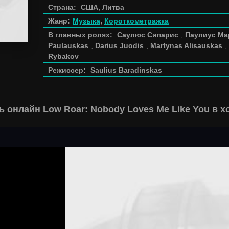
Страна:
США, Литва
Жанр:
Музыка
,
Короткометражка
В главных ролях:
Саулюс Сипарис
,
Паулиус Ма
Paulauskas
,
Darius Juodis
,
Martynas Alisauskas
,
Rybakov
Режиссер:
Saulius Baradinskas
ь онлайн Low Roar: Nobody Loves Me Like You в 