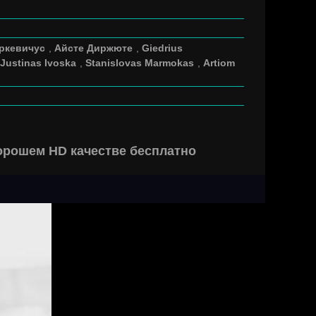
ркевичус
,
Айсте Диржюте
,
Giedrius
Justinas Ivoska
,
Stanislovas Marmokas
,
Artiom
хорошем HD качестве бесплатно