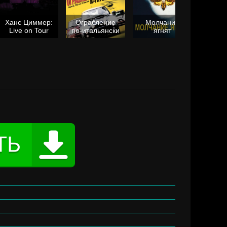
Ханс Циммер:
Ограбление
Молчание
Live on Tour
по-итальянски
ягнят
Та