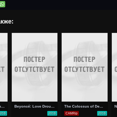
кже:
Massive Attack: Ritual Spirit
Beyoncé: Love Drought
The Colossus of Destiny: A Melvins Tale
2016
2016
CAMRip
2016