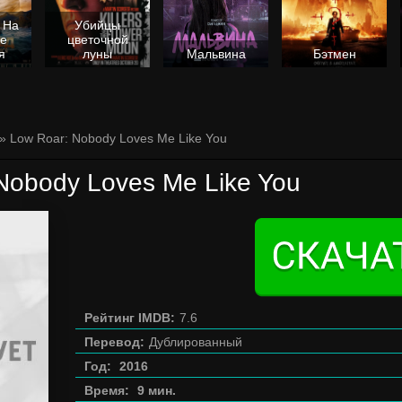
 На
Убийцы
не
цветочной
я
луны
Мальвина
Бэтмен
» Low Roar: Nobody Loves Me Like You
Nobody Loves Me Like You
Рейтинг IMDB:
7.6
Перевод:
Дублированный
Год:
2016
Время:
9 мин.