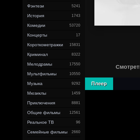
Фэнтези
5241
История
1743
Комедии
53720
Концерты
17
Короткометражки
15831
Криминал
8322
Мелодрамы
17550
Смотрет
Мультфильмы
10550
Музыка
Плеер
9292
Мюзиклы
1459
Приключения
8881
Общие фильмы
12561
Реальное ТВ
96
Семейные фильмы
2660