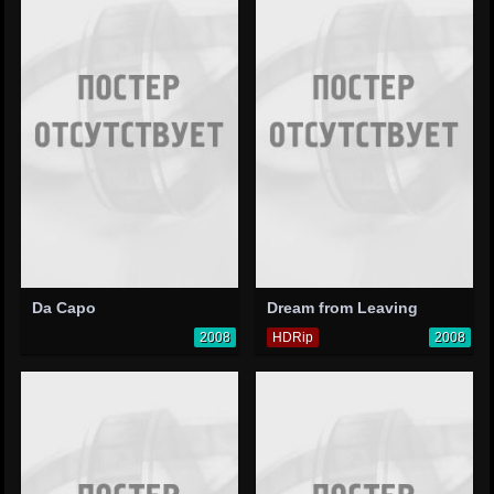
Da Capo
Dream from Leaving
2008
HDRip
2008