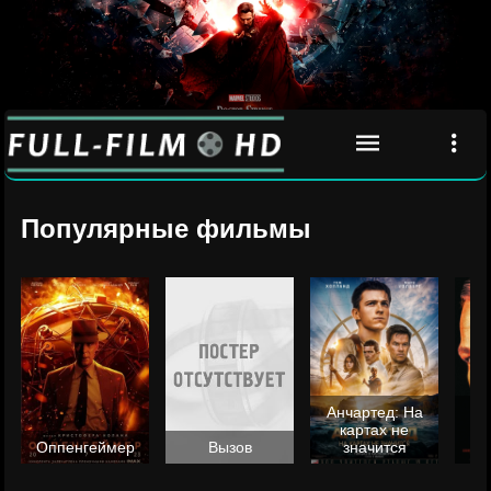
Популярные фильмы
Анчартед: На
картах не
ц
Оппенгеймер
Вызов
значится