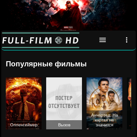
Популярные фильмы
Анчартед: На
картах не
ц
Оппенгеймер
Вызов
значится