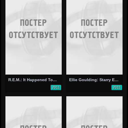
R.E.M.: It Happened Today
Ellie Goulding: Starry Eyed, US Version
2011
2011