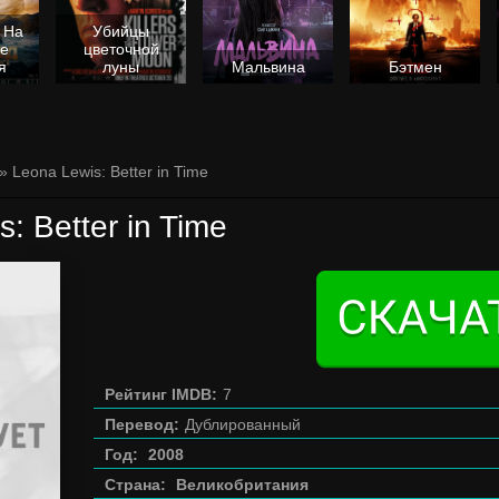
 На
Убийцы
не
цветочной
я
луны
Мальвина
Бэтмен
» Leona Lewis: Better in Time
: Better in Time
Рейтинг IMDB:
7
Перевод:
Дублированный
Год:
2008
Страна:
Великобритания