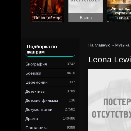
Анчартед:
картах 
Барби
Оппенгеймер
Вызов
значитс
На главную
»
Музыка
Подборка по
жанрам
Leona Lewis
Биография
3742
Боевики
8610
Церемонии
337
Детективы
3709
Детские фильмы
136
Документалки
27582
Драма
140486
Фантастика
9389