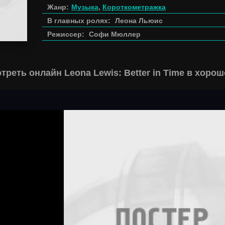
Жанр:
Музыка
,
Короткометражка
В главных ролях:
Леона Льюис
Режиссер:
Софи Мюллер
треть онлайн Leona Lewis: Better in Time в хоро