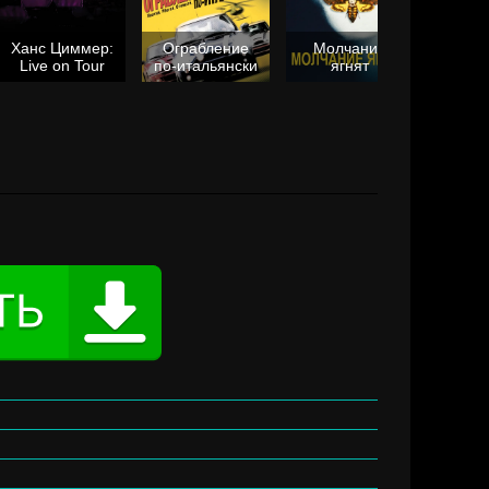
Ханс Циммер:
Ограбление
Молчание
Live on Tour
по-итальянски
ягнят
Та