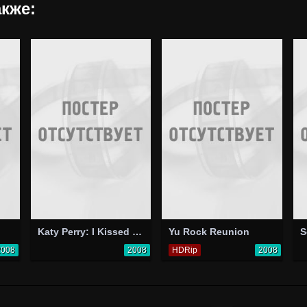
кже:
Katy Perry: I Kissed a Girl
Yu Rock Reunion
2008
2008
HDRip
2008