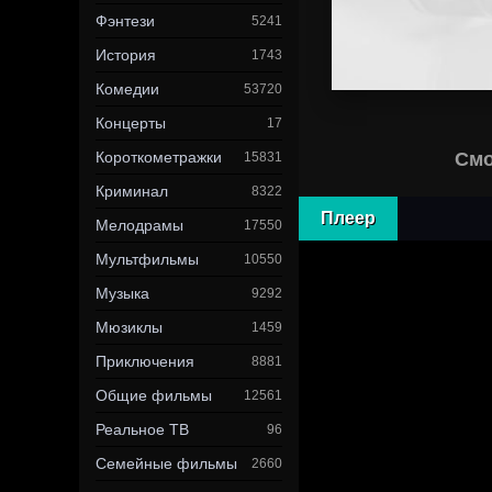
Фэнтези
5241
История
1743
Комедии
53720
Концерты
17
Короткометражки
Смо
15831
Криминал
8322
Плеер
Мелодрамы
17550
Мультфильмы
10550
Музыка
9292
Мюзиклы
1459
Приключения
8881
Общие фильмы
12561
Реальное ТВ
96
Семейные фильмы
2660