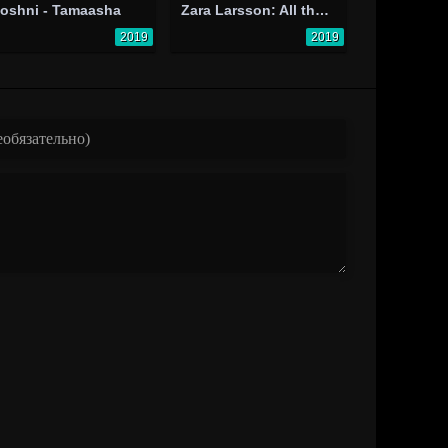
oshni - Tamaasha
Zara Larsson: All the Time
2019
2019