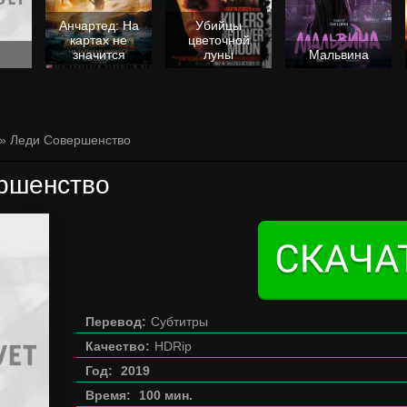
Анчартед: На
Убийцы
картах не
цветочной
значится
луны
Мальвина
» Леди Совершенство
ршенство
Перевод:
Субтитры
Качество:
HDRip
Год:
2019
Время:
100 мин.