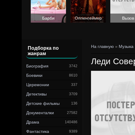
Барби
Оппенгеймер
Вызов
На главную
»
Музыка
Подборка по
жанрам
Леди Сове
Биография
3742
Боевики
8610
Церемонии
337
Детективы
3709
Детские фильмы
136
Документалки
27582
Драма
140486
Фантастика
9389