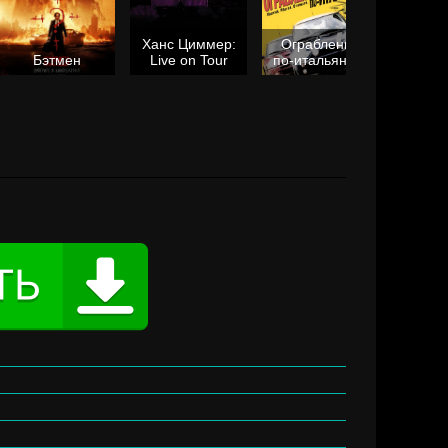
Ханс Циммер:
Ограбление
Мол
Бэтмен
Live on Tour
по-итальянски
я