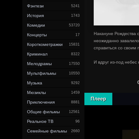
Фэнтези
5241
История
1743
Комедии
53720
Накануне Рождества с
Концерты
17
неожиданно завалило 
Короткометражки
15831
справиться со своим 
Криминал
8322
И вдруг из-под небес 
Мелодрамы
17550
Мультфильмы
10550
Музыка
9292
Мюзиклы
1459
Плеер
Приключения
8881
Общие фильмы
12561
Реальное ТВ
96
Семейные фильмы
2660