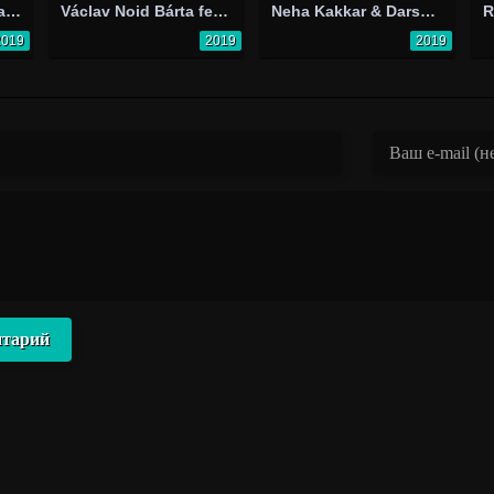
Sarah Jeffery & Jadah Marie: Audrey's Christmas Rewind
Václav Noid Bárta feat. Eva Buresová: Noc
Neha Kakkar & Darshan Raval: Odhani
R
2019
2019
2019
нтарий