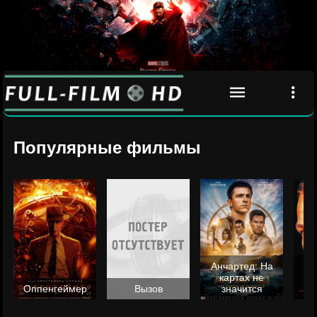
Популярные фильмы
Анчартед: На
картах не
ц
Оппенгеймер
Вызов
значится