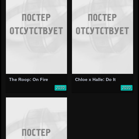
The Roop: On Fire
Chloe x Halle: Do It
2020
2020