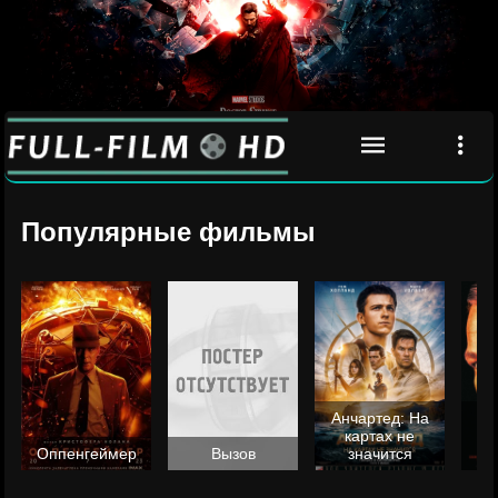
Популярные фильмы
Анчартед: На
картах не
ц
Оппенгеймер
Вызов
значится