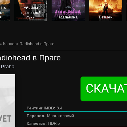
 На
Убийцы
не
цветочной
я
луны
Мальвина
Бэтмен
» Концерт Radiohead в Праге
diohead в Праге
 Praha
Рейтинг IMDB:
8.4
Перевод:
Многоголосый
Качество:
HDRip