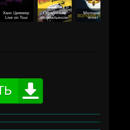
Ханс Циммер:
Ограбление
Молчание
Live on Tour
по-итальянски
ягнят
Та