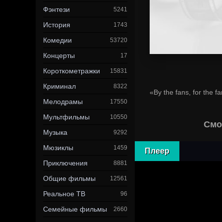
Фэнтези
5241
История
1743
Комедии
53720
Концерты
17
Короткометражки
15831
Криминал
8322
«By the fans, for the f
Мелодрамы
17550
Мультфильмы
10550
Смо
Музыка
9292
Мюзиклы
1459
Плеер
Приключения
8881
Общие фильмы
12561
Реальное ТВ
96
Семейные фильмы
2660