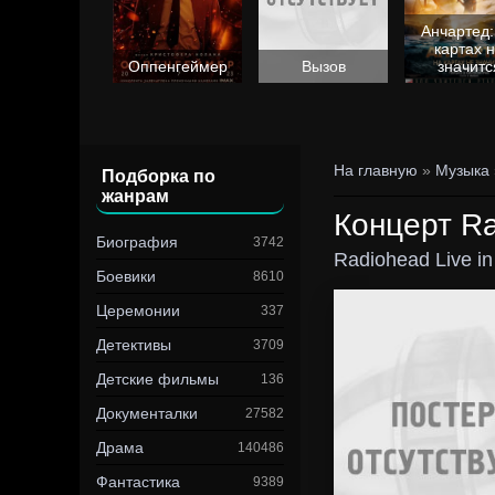
Анчартед:
картах 
Барби
Оппенгеймер
Вызов
значитс
На главную
»
Музыка
Подборка по
жанрам
Концерт Ra
Биография
3742
Radiohead Live in
Боевики
8610
Церемонии
337
Детективы
3709
Детские фильмы
136
Документалки
27582
Драма
140486
Фантастика
9389