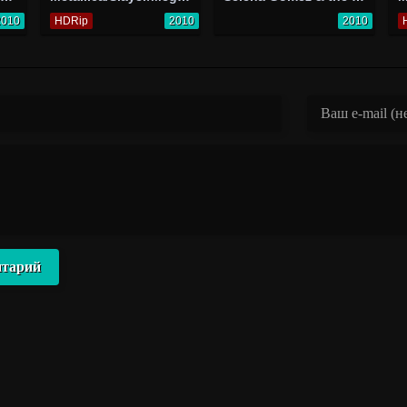
2010
HDRip
2010
2010
нтарий