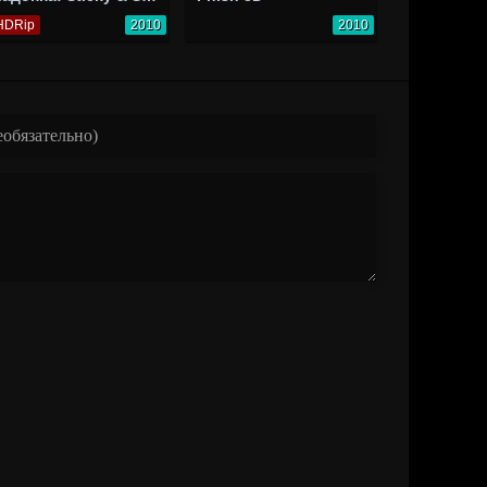
HDRip
2010
2010