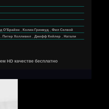
д О’Брайэн
,
Колин Гринвуд
,
Фил Селвэй
,
Питер Холливел
,
Джефф Кейлер
,
Натали
ем HD качестве бесплатно