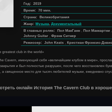
Год:
2019
Время:
70 мин.
Страна:
Великобритания
Жанр:
Музыка
,
Документальный
В главных ролях:
Пол МакГанн
,
Пол Маккартни
Johnny Guitar
,
Фрэнк Ситнер
Режиссер:
John Keats
,
Кристиан Фрэнсис-Дэви
e greatest club in the world»
he Cavern, именующий себя «величайшим клубом в мире», прослави
 закрытия и был полностью разрушен, после чего восстановлен букв
, а священное место для тысяч любителей музыки, ежедневно спус
отреть онлайн История The Cavern Club в хороше