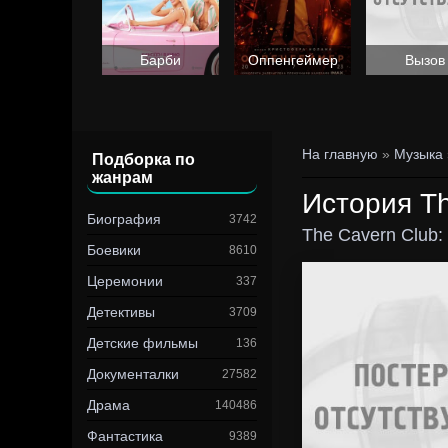
Барби
Оппенгеймер
Вызов
На главную
»
Музыка
Подборка по
жанрам
История Th
Биография
3742
The Cavern Club:
Боевики
8610
Церемонии
337
Детективы
3709
Детские фильмы
136
Документалки
27582
Драма
140486
Фантастика
9389