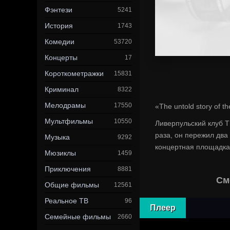
Фэнтези
5241
История
1743
Комедии
53720
Концерты
17
Короткометражки
15831
Криминал
8322
Мелодрамы
17550
«The untold story of th
Мультфильмы
10550
Ливерпульский клуб T
раза, он пережил два
Музыка
9292
концертная площадка
Мюзиклы
1459
Приключения
8881
См
Общие фильмы
12561
Реальное ТВ
96
Плеер
Семейные фильмы
2660