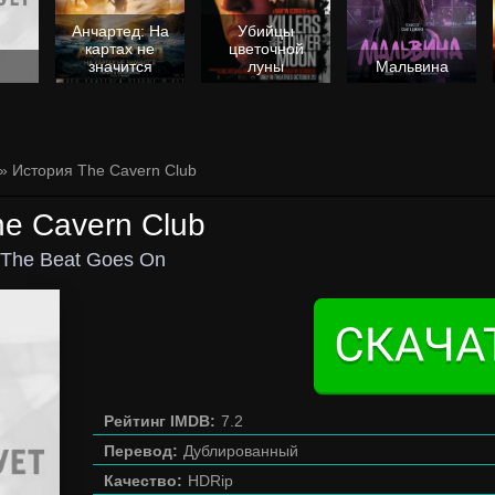
Анчартед: На
Убийцы
картах не
цветочной
значится
луны
Мальвина
» История The Cavern Club
e Cavern Club
 The Beat Goes On
Рейтинг IMDB:
7.2
Перевод:
Дублированный
Качество:
HDRip