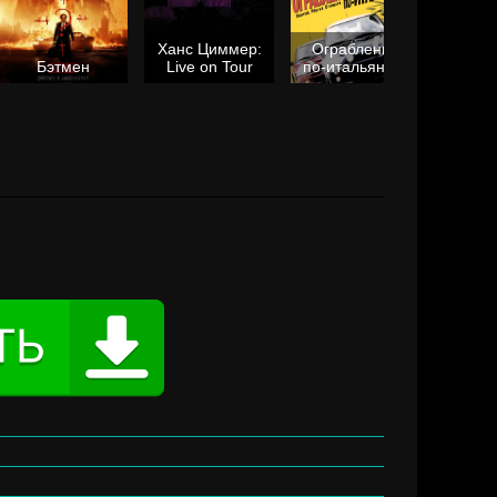
Ханс Циммер:
Ограбление
Мол
Бэтмен
Live on Tour
по-итальянски
я