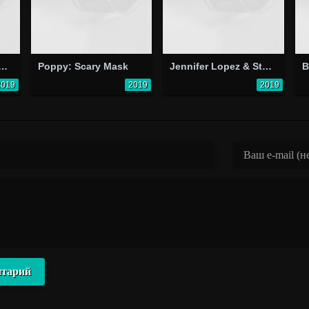
agorová: Já nemám strach
Poppy: Scary Mask
Jennifer Lopez & Steve Aoki: Medicine (Steve Aoki from the Block Remix)
2019
2019
2019
нтарий