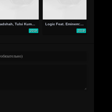
Badshah, Tulsi Kumar, Abhijeet: Sheher Ki Ladki
Logic Feat. Eminem: Homicide
2019
2019